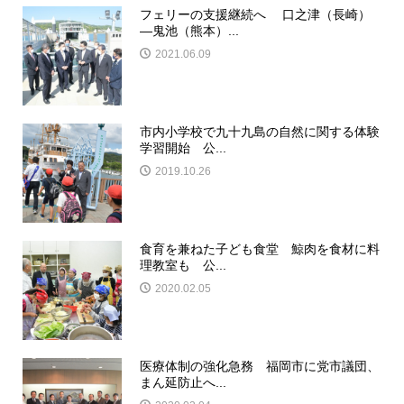
フェリーの支援継続へ 口之津（長崎）
―鬼池（熊本）...
2021.06.09
市内小学校で九十九島の自然に関する体験
学習開始 公...
2019.10.26
食育を兼ねた子ども食堂 鯨肉を食材に料
理教室も 公...
2020.02.05
医療体制の強化急務 福岡市に党市議団、
まん延防止へ...