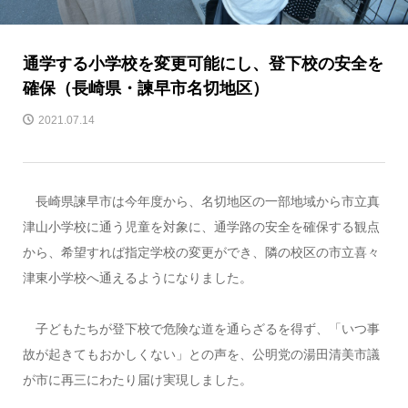
通学する小学校を変更可能にし、登下校の安全を
確保（長崎県・諫早市名切地区）
2021.07.14
長崎県諫早市は今年度から、名切地区の一部地域から市立真
津山小学校に通う児童を対象に、通学路の安全を確保する観点
から、希望すれば指定学校の変更ができ、隣の校区の市立喜々
津東小学校へ通えるようになりました。
子どもたちが登下校で危険な道を通らざるを得ず、「いつ事
故が起きてもおかしくない」との声を、公明党の湯田清美市議
が市に再三にわたり届け実現しました。