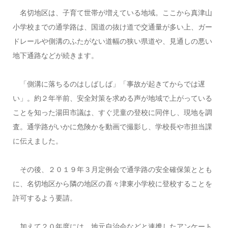
名切地区は、子育て世帯が増えている地域。ここから真津山
小学校までの通学路は、国道の抜け道で交通量が多い上、ガー
ドレールや側溝のふたがない道幅の狭い県道や、見通しの悪い
地下通路などが続きます。
「側溝に落ちるのはしばしば」「事故が起きてからでは遅
い」。約２年半前、安全対策を求める声が地域で上がっている
ことを知った湯田市議は、すぐ児童の登校に同伴し、現地を調
査。通学路がいかに危険かを動画で撮影し、学校長や市担当課
に伝えました。
その後、２０１９年３月定例会で通学路の安全確保策ととも
に、名切地区から隣の地区の喜々津東小学校に登校することを
許可するよう要請。
加えて２０年度には、地元自治会などと連携したアンケート