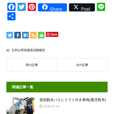
Facebook
Twitter
Pinterest
Li
Share
Post
共
有
Save
九州公明党議員活動報告
関連記事一覧
貸切観光バスにリフト付き車両(鹿児島市)
2020.07.03