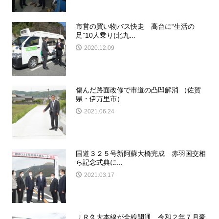
市営の買い物バス快走 高台に“生活の
足”10人乗り(北九...
2020.12.09
傷んだ路面改修で市道の凸凹解消 （佐賀
県・伊万里市）
2021.06.24
国道３２５号新阿蘇大橋完成 赤羽国交相
ら記念式典に...
2021.03.17
ＪＲ久大本線が全線開通 令和２年７月豪