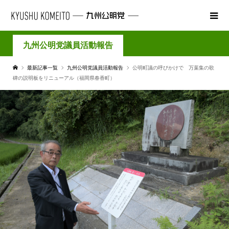
九州公明党議員活動報告
最新記事一覧
九州公明党議員活動報告
公明町議の呼びかけで 万葉集の歌
碑の説明板をリニューアル（福岡県春香町）