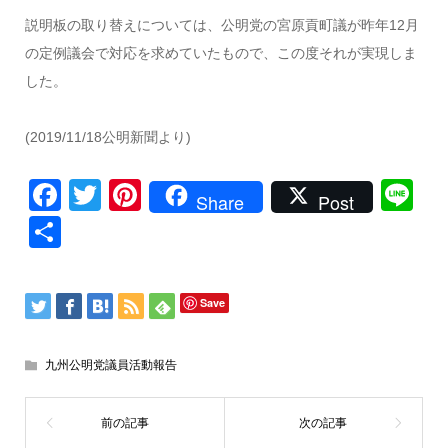
説明板の取り替えについては、公明党の宮原貢町議が昨年12月
の定例議会で対応を求めていたもので、この度それが実現しま
した。
(2019/11/18公明新聞より)
Facebook
Twitter
Pinterest
Li
Share
Post
共
有
Save
九州公明党議員活動報告