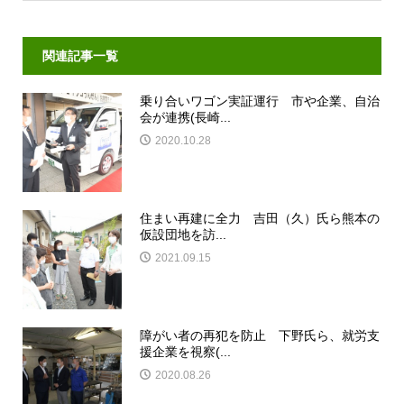
関連記事一覧
乗り合いワゴン実証運行 市や企業、自治
会が連携(長崎...
2020.10.28
住まい再建に全力 吉田（久）氏ら熊本の
仮設団地を訪...
2021.09.15
障がい者の再犯を防止 下野氏ら、就労支
援企業を視察(...
2020.08.26