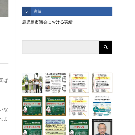
5
実績
鹿児島市議会における実績
喜ば
いな
れま