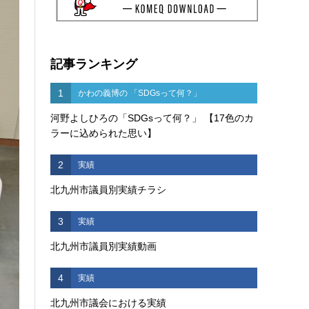
記事ランキング
1
かわの義博の 「SDGsって何？」
河野よしひろの「SDGsって何？」 【17色のカ
ラーに込められた思い】
2
実績
北九州市議員別実績チラシ
3
実績
北九州市議員別実績動画
4
実績
北九州市議会における実績