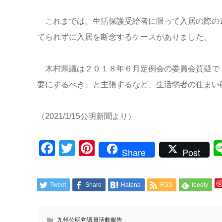
これまでは、生活保護受給者に限って入居の際の
てられずに入居を断念するケースがありました。
木村県議は２０１８年６月定例会の委員会質疑で
要にするべき」と主張するなど、生活弱者の住まい
（2021/1/15公明新聞より）
Facebook
Twitter
Pinterest
Share
Post
Tweet
Share
Hatena
RSS
feedly
九州公明党議員活動報告