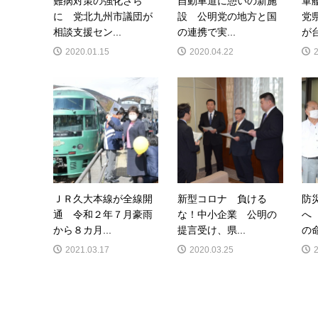
難病対策の強化さら
自動車道に憩いの新施
軍
に 党北九州市議団が
設 公明党の地方と国
党
相談支援セン...
の連携で実...
が台
2020.01.15
2020.04.22
ＪＲ久大本線が全線開
新型コロナ 負ける
防
通 令和２年７月豪雨
な！中小企業 公明の
へ
から８カ月...
提言受け、県...
の命
2021.03.17
2020.03.25