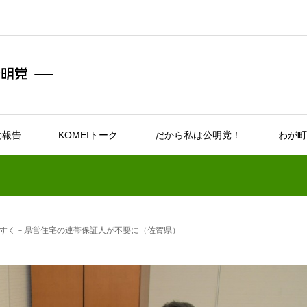
動報告
KOMEIトーク
だから私は公明党！
わが町
すく－県営住宅の連帯保証人が不要に（佐賀県）