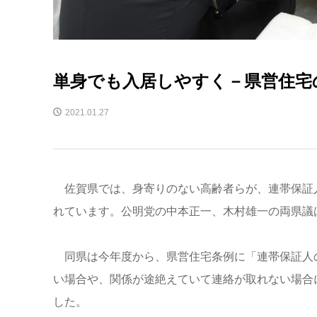
単身でも入居しやすく－県営住宅
2021.01.27
佐賀県では、身寄りのない高齢者らが、連帯保証
れています。公明党の中本正一、木村雄一の両県議
同県は今年度から、県営住宅条例に「連帯保証人
い場合や、関係が途絶えていて連絡が取れない場合
した。