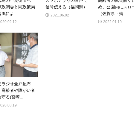
艦島の早期復旧へ
スマホアプリの音声で
高齢者の転倒防ぐ
県政調委と同政策局
信号伝える（福岡県）
め、公園内にスロ
風によ...
（佐賀県・嬉...
2021.06.02
2020.02.12
2022.01.19
災ラジオ全戸配布
 高齢者や障がい者
守る(宮崎...
2020.08.19