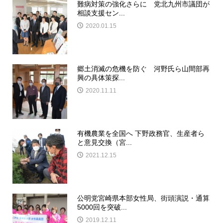
難病対策の強化さらに 党北九州市議団が
相談支援セン...
2020.01.15
郷土消滅の危機を防ぐ 河野氏ら山間部再
興の具体策探...
2020.11.11
有機農業を全国へ 下野政務官、生産者ら
と意見交換（宮...
2021.12.15
公明党宮崎県本部女性局、街頭演説・通算
5000回を突破...
2019.12.11