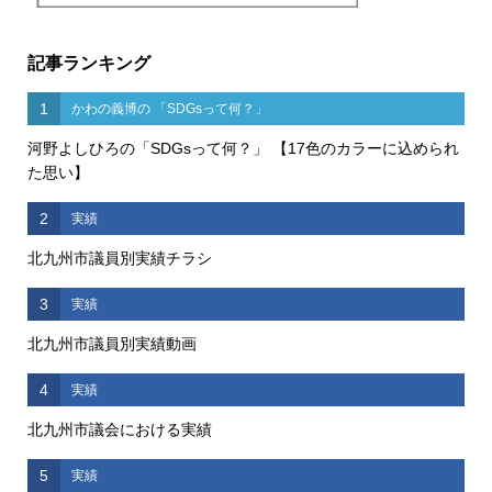
記事ランキング
1
かわの義博の 「SDGsって何？」
河野よしひろの「SDGsって何？」 【17色のカラーに込められ
た思い】
2
実績
北九州市議員別実績チラシ
3
実績
北九州市議員別実績動画
4
実績
北九州市議会における実績
5
実績