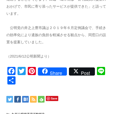
おかげで、市民に寄り添ったサービスが提供できた」と語って
います。
公明党の井之上豊市議は２０１９年６月定例議会で、手続き
の効率化により遺族の負担を軽減させる観点から、同窓口の設
置を提案していました。
（2021/6/12公明新聞より）
Facebook
Twitter
Pinterest
Li
Share
Post
共
有
Save