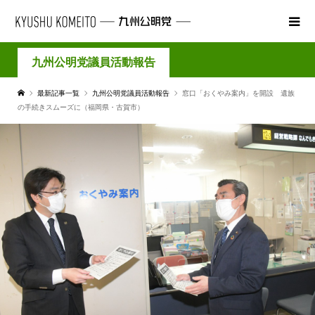
九州公明党議員活動報告
最新記事一覧
九州公明党議員活動報告
窓口「おくやみ案内」を開設 遺族
の手続きスムーズに（福岡県・古賀市）