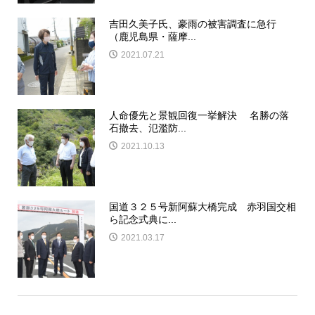
吉田久美子氏、豪雨の被害調査に急行
（鹿児島県・薩摩...
2021.07.21
人命優先と景観回復一挙解決 名勝の落
石撤去、氾濫防...
2021.10.13
国道３２５号新阿蘇大橋完成 赤羽国交相
ら記念式典に...
2021.03.17