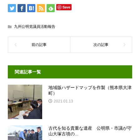
Save
九州公明党議員活動報告
関連記事一覧
地域版ハザードマップを作製（熊本県大津
町）
2021.01.13
古代を知る貴重な遺産 公明県・市議が守
山大塚古墳の...