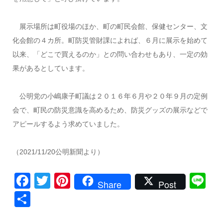
展示場所は町役場のほか、町の町民会館、保健センター、文
化会館の４カ所。町防災管財課によれば、６月に展示を始めて
以来、「どこで買えるのか」との問い合わせもあり、一定の効
果があるとしています。
公明党の小嶋康子町議は２０１６年６月や２０年９月の定例
会で、町民の防災意識を高めるため、防災グッズの展示などで
アピールするよう求めていました。
（2021/11/20公明新聞より）
Facebook
Twitter
Pinterest
Li
Share
Post
共
有