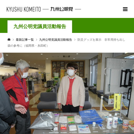
九州公明党議員活動報告
最新記事一覧
九州公明党議員活動報告
防災グッズを展示 非常用持ち出し
袋の参考に（福岡県・糸田町）