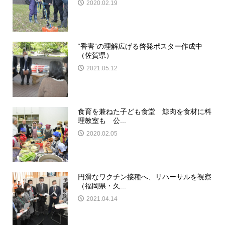
2020.02.19
“香害”の理解広げる啓発ポスター作成中
（佐賀県）
2021.05.12
食育を兼ねた子ども食堂 鯨肉を食材に料
理教室も 公...
2020.02.05
円滑なワクチン接種へ、リハーサルを視察
（福岡県・久...
2021.04.14