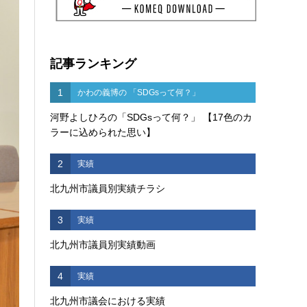
記事ランキング
1
かわの義博の 「SDGsって何？」
河野よしひろの「SDGsって何？」 【17色のカ
ラーに込められた思い】
2
実績
北九州市議員別実績チラシ
3
実績
北九州市議員別実績動画
4
実績
北九州市議会における実績