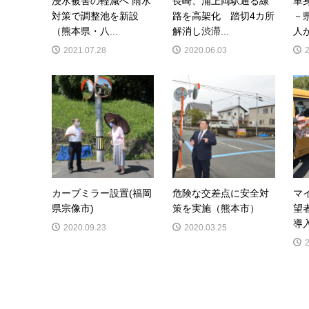
浸水被害の軽減へ 雨水
長崎、浦上両駅通る線
単
対策で調整池を新設
路を高架化 踏切4カ所
－
（熊本県・八...
解消し渋滞...
人が
2021.07.28
2020.06.03
カーブミラー設置(福岡
危険な交差点に安全対
マ
県宗像市)
策を実施（熊本市）
望
導入
2020.09.23
2020.03.25