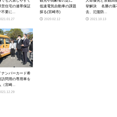
身でも入居しやすく
観光や高齢者の足に
人命優先と景観回
県営住宅の連帯保証
低速電気自動車の課題
挙解決 名勝の落
不要に...
探る(宮崎市)
去、氾濫防...
2021.01.27
2020.02.12
2021.10.13
イナンバーカード希
者訪問用の専用車を
（宮崎...
2021.12.29