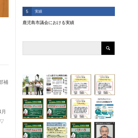
5
実績
鹿児島市議会における実績
部補
4月
▽