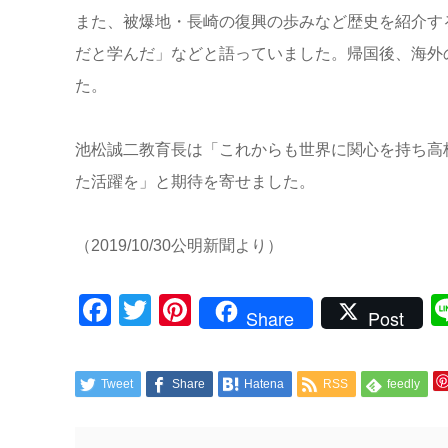
また、被爆地・長崎の復興の歩みなど歴史を紹介す
だと学んだ」などと語っていました。帰国後、海外
た。
池松誠二教育長は「これからも世界に関心を持ち高
た活躍を」と期待を寄せました。
（2019/10/30公明新聞より）
Facebook
Twitter
Pinterest
Share
Post
Tweet
Share
Hatena
RSS
feedly