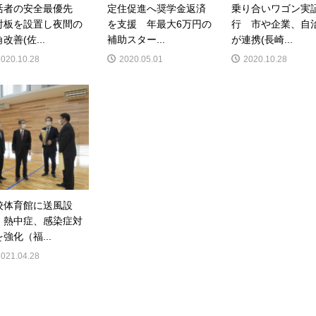
活者の安全最優先
定住促進へ奨学金返済
乗り合いワゴン実
射板を設置し夜間の
を支援 年最大6万円の
行 市や企業、自
改善(佐...
補助スター...
が連携(長崎...
2020.10.28
2020.05.01
2020.10.28
校体育館に送風設
 熱中症、感染症対
強化（福...
2021.04.28