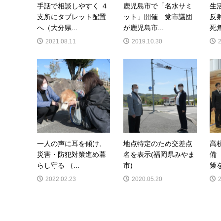
手話で相談しやすく ４
鹿児島市で「名水サミ
生
支所にタブレット配置
ット」開催 党市議団
反
へ（大分県...
が鹿児島市...
死角
2021.08.11
2019.10.30
一人の声に耳を傾け、
地点特定のため交差点
高
災害・防犯対策進め暮
名を表示(福岡県みやま
備
らし守る （...
市)
策を
2022.02.23
2020.05.20