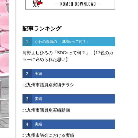
記事ランキング
1
かわの義博の 「SDGsって何？」
河野よしひろの「SDGsって何？」 【17色のカ
ラーに込められた思い】
2
実績
北九州市議員別実績チラシ
3
実績
北九州市議員別実績動画
4
実績
北九州市議会における実績