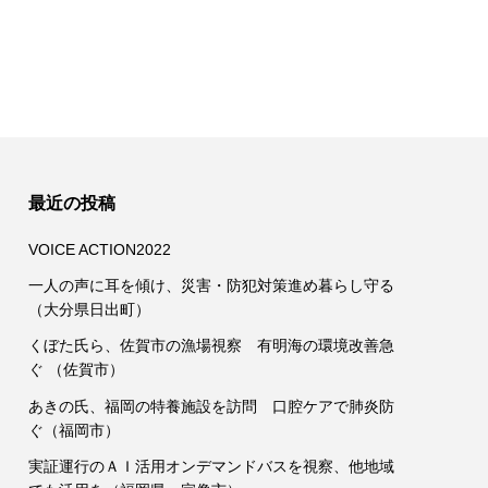
最近の投稿
VOICE ACTION2022
一人の声に耳を傾け、災害・防犯対策進め暮らし守る
（大分県日出町）
くぼた氏ら、佐賀市の漁場視察 有明海の環境改善急
ぐ （佐賀市）
あきの氏、福岡の特養施設を訪問 口腔ケアで肺炎防
ぐ（福岡市）
実証運行のＡＩ活用オンデマンドバスを視察、他地域