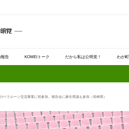
動報告
KOMEIトーク
だから私は公明党！
わが町
のベラルーシ交流事業に初参加。報告会に麻生県議も参加（長崎県）