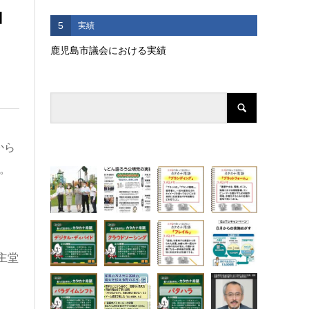
加
5
実績
鹿児島市議会における実績
から
。
主堂