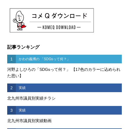
記事ランキング
1
かわの義博の 「SDGsって何？」
河野よしひろの「SDGsって何？」 【17色のカラーに込められ
た思い】
2
実績
北九州市議員別実績チラシ
3
実績
北九州市議員別実績動画