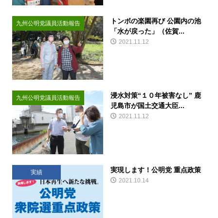
トンボの楽園再び 公園内の池
九州公明党議員活動報告
「水が戻った」（佐賀...
2021.11.12
浸水対策“１０年被害なし” 鹿
九州公明党議員活動報告
児島市が国土交通大臣...
2021.11.12
実現します！公明党 重点政策
実績
2021.10.14