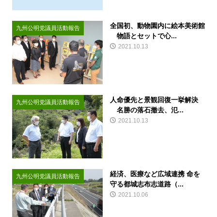
全国初、動物園内に絵本美術館
九州公明党議員活動報告
物語とセットで心...
2021.10.13
人命優先と景観回復一挙解決
九州公明党議員活動報告
名勝の落石撤去、氾...
2021.10.13
経済、医療など広域連携 命を
九州公明党議員活動報告
守る都城志布志道路（...
2021.10.06