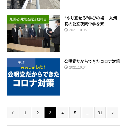
“やり直せる”学びの場 九州
九州公明党議員活動報告
初の公立夜間中学を来...
2021.10.06
公明党だからできたコロナ対策
実績
2021.10.04
1
2
3
4
5
…
31

