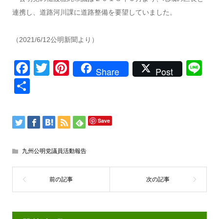
連携し、道路河川課に道路整備を要望していました。
（2021/6/12公明新聞より）
Facebook
Twitter
Pinterest
Li
Share
Post
共
有
Save
九州公明党議員活動報告