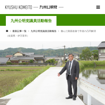
九州公明党議員活動報告
最新記事一覧
九州公明党議員活動報告
傷んだ路面改修で市道の凸凹解消
（佐賀県・伊万里市）