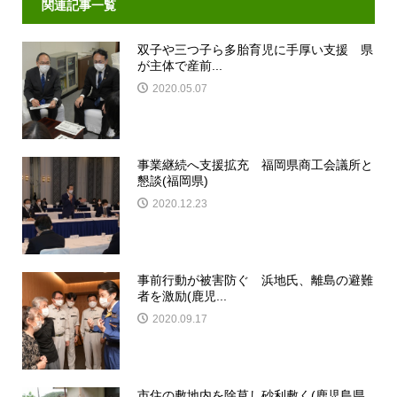
関連記事一覧
双子や三つ子ら多胎育児に手厚い支援 県
が主体で産前...
2020.05.07
事業継続へ支援拡充 福岡県商工会議所と
懇談(福岡県)
2020.12.23
事前行動が被害防ぐ 浜地氏、離島の避難
者を激励(鹿児...
2020.09.17
市住の敷地内を除草し砂利敷く(鹿児島県