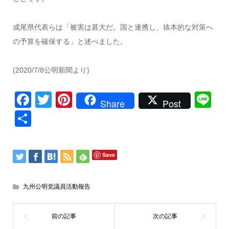
成尾県代表らは「被害は甚大だ。国と連携し、抜本的な対策へ
の予算を確保する」と述べました。
(2020/7/8公明新聞より)
Facebook
Twitter
Pinterest
Li
Share
Post
共
有
Save
九州公明党議員活動報告