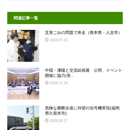
関連記事一覧
災害ごみの問題で奔走（熊本県・人吉市）
2020.07.22
中国・瀋陽と交流絵画展 公明、イベント
開催に協力(長...
2020.12.16
危険な横断歩道に待望の信号機実現(福岡
県久留米市)
2020.05.27