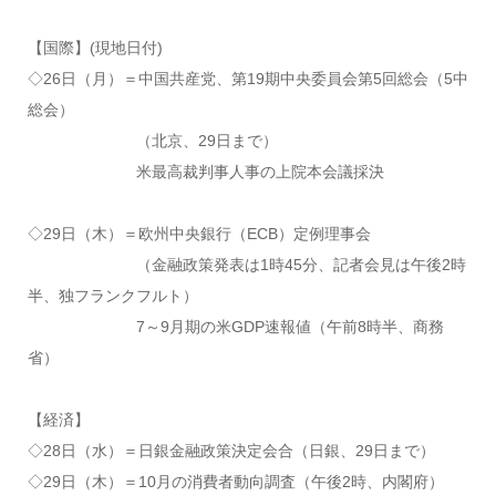
【国際】(現地日付)
◇26日（月）＝中国共産党、第19期中央委員会第5回総会（5中
総会）
（北京、29日まで）
米最高裁判事人事の上院本会議採決
◇29日（木）＝欧州中央銀行（ECB）定例理事会
（金融政策発表は1時45分、記者会見は午後2時
半、独フランクフルト）
7～9月期の米GDP速報値（午前8時半、商務
省）
【経済】
◇28日（水）＝日銀金融政策決定会合（日銀、29日まで）
◇29日（木）＝10月の消費者動向調査（午後2時、内閣府）