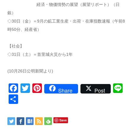
経済・物価情勢の展望（展望リポート）（日
銀）
◇30日（金）＝9月の鉱工業生産・出荷・在庫指数速報（午前8
時50分、経産省）
【社会】
◇31日（土）＝首里城火災から1年
(10月26日公明新聞より)
Facebook
Twitter
Pinterest
Li
Share
Post
共
有
Save