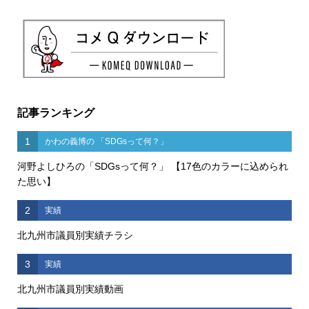
記事ランキング
1
かわの義博の 「SDGsって何？」
河野よしひろの「SDGsって何？」 【17色のカラーに込められ
た思い】
2
実績
北九州市議員別実績チラシ
3
実績
北九州市議員別実績動画