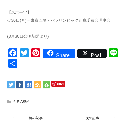
【スポーツ】
◇30日(月)＝東京五輪・パラリンピック組織委員会理事会
(3月30日公明新聞より)
Facebook
Twitter
Pinterest
Li
Share
Post
共
有
Save
今週の動き