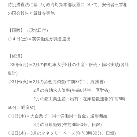
特別措置法に基づく政府対策本部設置について、安倍晋三首相
の国会報告と質疑を実施
【国際】（現地日付）
◇４日(土)＝英労働党が党首選出
【経済】
◇30日(月)＝2月の自動車大手8社の生産・販売・輸出実績(各社
集計)
◇31日(火)＝2月の労働力調査(午前8時半、総務省)
2月の有効求人倍率(午前8時半、厚労省)
2月の鉱工業生産・出荷・在庫指数速報(午前8時
50分、経産省)
◇1日(水)＝大企業で「同一労働同一賃金」適用開始
3月の日銀短観(午前8時50分、日銀)
◇2日(木)＝3月のマネタリーベース(午前8時50分、日銀)