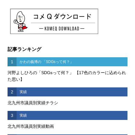
記事ランキング
1
かわの義博の 「SDGsって何？」
河野よしひろの「SDGsって何？」 【17色のカラーに込められ
た思い】
2
実績
北九州市議員別実績チラシ
3
実績
北九州市議員別実績動画